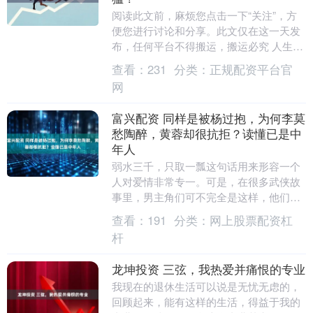
阅读此文前，麻烦您点击一下“关注”，方
便您进行讨论和分享。此文仅在这一天发
布，任何平台不得搬运，搬运必究 人生在
世，该醉就醉，该吃就吃，何必在意那么
查看：
231
分类：
正规配资平台官
多？让我们静....
网
富兴配资 同样是被杨过抱，为何李莫
愁陶醉，黄蓉却很抗拒？读懂已是中
年人
弱水三千，只取一瓢这句话用来形容一个
人对爱情非常专一。可是，在很多武侠故
事里，男主角们可不完全是这样，他们的
感情生活常常是弱水三千，一瓢接一瓢。
查看：
191
分类：
网上股票配资杠
在金庸的小说中，....
杆
龙坤投资 三弦，我热爱并痛恨的专业
我现在的退休生活可以说是无忧无虑的，
回顾起来，能有这样的生活，得益于我的