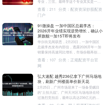
专业，三弦。最终学这个专业其实是一次
机缘巧合。 我出生在一个普通的小林业
查看：
211
分类：
配资资深炒股配资
局。那个时候，女....
门户
91微操盘 一加中国区总裁李杰：
2026开年业绩实现逆势增长，确认小
屏旗舰一加15T即将发布
华尔街见闻获悉，2月23日，一加中国区
总裁李杰发布内部信，透露2026开年一加
销量保持高速同比增长，市场份额再创新
高。 李杰在信中表示，过去一年一加围绕
查看：
107
分类：
正规配资平台官
游戏体验....
网
弘大速配 越秀236亿拿下广州马场地
块，刷新广州楼面单价新天花
2月25日，广州市场迎来了一场备受瞩目
的“土拍大战”。广州天河区马场地块在经
过激烈竞拍后，最终以高达236亿元的总
价成交，由越秀地产成功竞得，折合楼面