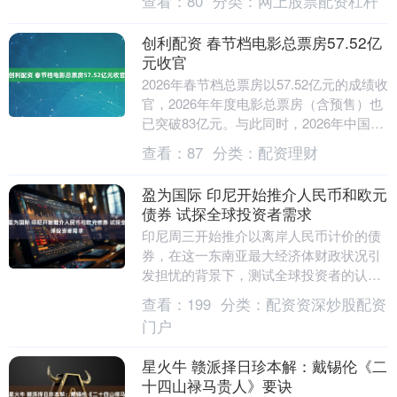
查看：
80
分类：
网上股票配资杠杆
价8.5万....
创利配资 春节档电影总票房57.52亿
元收官
2026年春节档总票房以57.52亿元的成绩收
官，2026年年度电影总票房（含预售）也
已突破83亿元。与此同时，2026年中国电
影市场累计票房超12亿美元，超越....
查看：
87
分类：
配资理财
盈为国际 印尼开始推介人民币和欧元
债券 试探全球投资者需求
印尼周三开始推介以离岸人民币计价的债
券，在这一东南亚最大经济体财政状况引
发担忧的背景下，测试全球投资者的认购
意愿。据知情人士透露，印尼政府计划发
查看：
199
分类：
配资资深炒股配资
行基准规模，期限....
门户
星火牛 赣派择日珍本解：戴锡伦《二
十四山禄马贵人》要诀