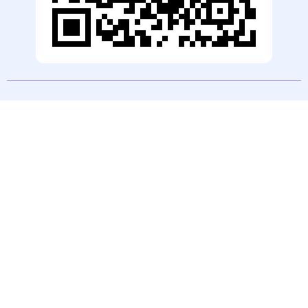
滚动资讯
星速配资 海信推出新款Mini LED旗舰电视，售价15999元
配资理财
10-01
海信近日推出RGB-Mini LED电视新品——影像旗舰U7S Pro与影
游旗舰E8S Pro星速配资。 海信在今年1月
快牛策略 2025年5月30日全国主要批发市场绿豆芽价格行
情
正规配资平台官网
09-29
市场 最高价 最低价 大宗价 北京新发地农副产品批发市场信息中心