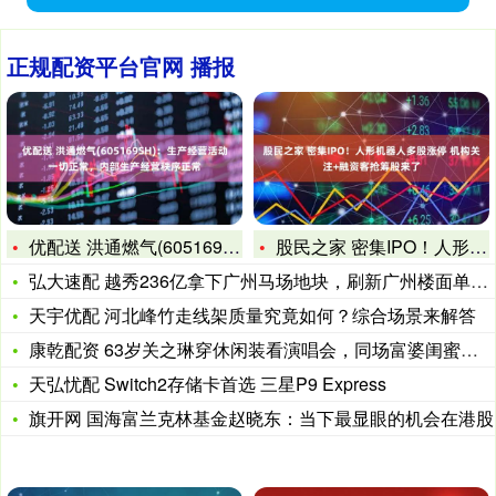
正规配资平台官网 播报
优配送 洪通燃气(605169SH)：生产经营活动一切正常，
股民之家 密集IPO！人形机器人多股涨停 机构关注+融资客抢
弘大速配 越秀236亿拿下广州马场地块，刷新广州楼面单价新天
天宇优配 河北峰竹走线架质量究竟如何？综合场景来解答
康乾配资 63岁关之琳穿休闲装看演唱会，同场富婆闺蜜团曝光，
天弘忧配 Switch2存储卡首选 三星P9 Express
旗开网 国海富兰克林基金赵晓东：当下最显眼的机会在港股