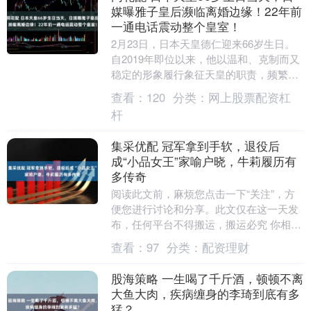
媒曝雅子皇后濒临离婚边缘！22年前
一通电话震动整个皇室！
2月23日，日本天皇德仁迎来66岁生日。
自2019年即位以来，他以温和、克制而又
稳定的形象履行象征天皇的职责，频繁出
席国内外重要活动，并持续进行战争慰灵
查看：
120
分类：
网上股票配资杠
访问，....
杆
集采优配 冠军拿到手软，退役后
成“小品女王”家喻户晓，牛莉履历有
多传奇
阅读此文前，麻烦您点击一下“关注”，方
便您进行讨论和分享。此文仅在这一天发
布，任何平台不得搬运，搬运必究 你相信
命运的安排吗？ 如果有人告诉你，一场梦
查看：
97
分类：
配资理财
境可以预示....
股海策略 一生喝了千斤酒，顿顿不离
大鱼大肉，疾病缠身的李琦到底有多
猛？