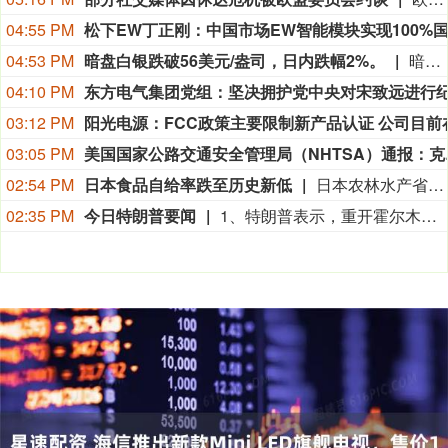
04:55 PM
04:53 PM
暗盘白银跌破56美元/盎司，日内跌幅2%。
暗盘白银跌破56美元/盎司，日内跌幅2%。
04:10 PM
03:12 PM
03:05 PM
美国国家公路交通安全管理局（NHTSA）通
02:54 PM
日本食品自给率跌至历史新低
日本农林水产省8月7日公布的数据显示，2025财年，即2025年4月至2026年3月，按热量计算的日本食品自给率下降1个百分点至37%，为历史最低水平。日本食品自给率是指国内生产的食品占国内食品总供给的比例。日本农林水产省表示，大米消费减少是食品自给率下降的重要原因。日本大米消费长期以来主要依靠本国供应，是日本食品自给率的重要支撑。米价上涨导致居民大米消费减少，国产大米提供的热量随之减少，显著拉低日本整体食品自给率。（CCTV国际时讯）
02:35 PM
今日特朗普要闻
1、特朗普表示，重开霍尔木兹海峡的谈判正在推进，尽管伊朗议员正在考虑对与美国和以色列相关的船只实施限制。 2、特朗普：（关于人工智能）这可能比石油还要重要。谁赢得人工智能，谁就赢得一切。就是如此重要。人工智能比互联网大很多倍。 3、报道称，美国总统特朗普近日在一次私下会晤中表示，他希望副总统万斯能够赢得2028年总统大选。 4、美国总统特朗普当地时间8月7日宣布，联邦政府将向多个关键矿产和电池项目投资30亿美元，旨在增加美国国内产量，并以此推动国家安全与产业政策。 5、美国总统特朗普6日否认他对国防部长赫格塞思不满，称对赫格塞思所做的工作“非常满意”。 6、白宫本周致信库克称，特朗普“正在考虑”解除其职务，并要求她在三周内回应有关抵押贷款欺诈的指控。 7、特朗普媒体集团退出与Crypto.com的两项交易。 8、当地时间8月6日，有记者在采访美国总统特朗普时提出，如果民主党人在中期选举后控制国会众议院，可能会再次试图弹劾他，特朗普表示，“很多人说我是有史以来最伟大的总统之一”。