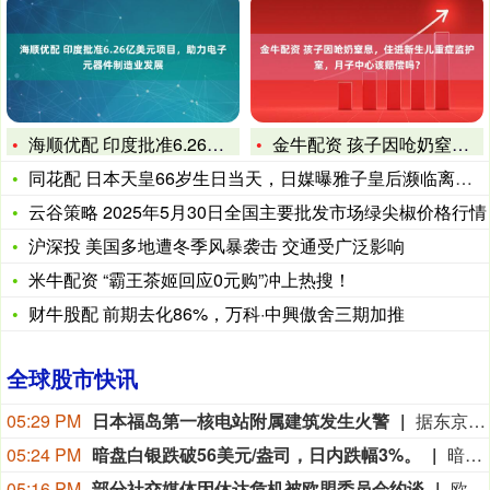
海顺优配 印度批准6.26亿美元项目，助力电子元器件制造业发
金牛配资 孩子因呛奶窒息，住进新生儿重症监护室，月子中心该赔
同花配 日本天皇66岁生日当天，日媒曝雅子皇后濒临离婚边缘！
云谷策略 2025年5月30日全国主要批发市场绿尖椒价格行情
沪深投 美国多地遭冬季风暴袭击 交通受广泛影响
米牛配资 “霸王茶姬回应0元购”冲上热搜！
财牛股配 前期去化86%，万科·中興傲舍三期加推
全球股市快讯
05:29 PM
日本福岛第一核电站附属建筑发生火警
据东京电力公司消息，当地时间8日15时35分左右，日本福岛第一核电站5号、6号机组服务建筑3、4层的火灾报警器发生启动。东京电力公司于当天16时01分向双叶消防本部报警。随后，消防部门赶赴现场确认，但未发现明火或冒烟。事件对核电站厂区设备没有造成影响，监测点以及厂区边界的尘埃监测仪等所测得的放射线量也未发现异常。（央视新闻）
05:24 PM
暗盘白银跌破56美元/盎司，日内跌幅3%。
暗盘白银跌破56美元/盎司，日内跌幅3%。
05:16 PM
部分社交媒体因休达危机被欧盟委员会约谈
欧盟委员会负责技术主权等事务的执行副主席汉娜·维尔库宁7日在社交媒体上表示，欧盟委员会当天就西班牙飞地休达局势约谈短视频平台TikTok和美国元公司（Meta），要求平台在危机期间加强内容监测并采取果断措施。 维尔库宁在社交媒体平台X上说，在危机情况下，社交媒体平台必须果断采取行动，维护数字空间完整性。她表示，平台应加强对相关内容的监测，并强化与事实核查机构的合作。 休达位于非洲西北部、直布罗陀海峡附近的地中海沿岸，与摩洛哥接壤。日前，大批非法移民从摩洛哥方向进入休达，引发近年来西班牙最严重的边境移民危机。 据德新社等媒体报道，一些进入休达的非法移民表示，他们此前从社交媒体获悉所谓“边境开放”“休达将提供住宿”以及“进入休达后可继续前往西班牙本土”等信息。 休达危机也引发了欧盟内部围绕外部边境管控和移民政策的新一轮争议。维尔库宁表示，欧盟委员会将于10日继续跟进相关情况。(新华社)