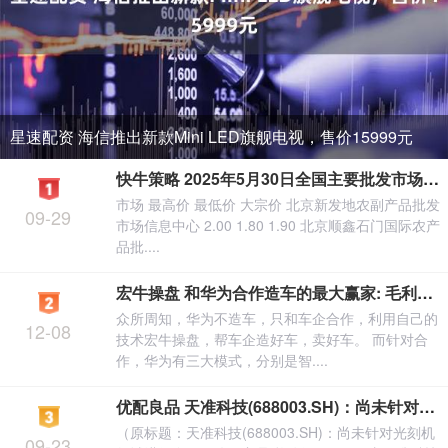
星速配资 海信推出新款Mini LED旗舰电视，售价15999元
快牛策略 2025年5月30日全国主要批发市场绿豆芽价格行情
市场 最高价 最低价 大宗价 北京新发地农副产品批发
09-29
市场信息中心 2.00 1.80 1.90 北京顺鑫石门国际农产
品批....
宏牛操盘 和华为合作造车的最大赢家: 毛利率超29%国内第一, 单季收入481亿
众所周知，华为不造车，只和车企合作，利用自己的
12-08
技术宏牛操盘，帮车企造好车，卖好车。 而针对合
作，华为有三大模式，分别是智....
优配良品 天准科技(688003.SH)：尚未针对光刻机领域进行布局
（原标题：天准科技(688003.SH)：尚未针对光刻机
09-23