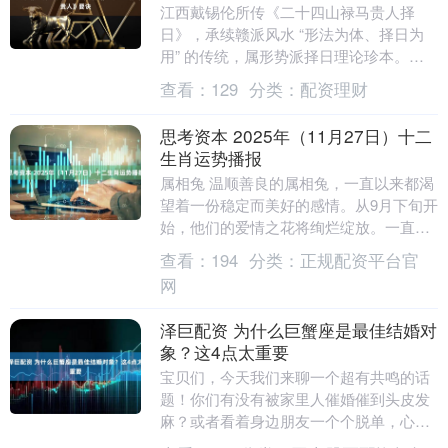
江西戴锡伦所传《二十四山禄马贵人择
日》，承续赣派风水 “形法为体、择日为
用” 的传统，属形势派择日理论珍本。其
以 “阴阳平衡、五行生克” 为根基，构建
查看：
129
分类：
配资理财
“基础认....
思考资本 2025年（11月27日）十二
生肖运势播报
属相兔 温顺善良的属相兔，一直以来都渴
望着一份稳定而美好的感情。从9月下旬开
始，他们的爱情之花将绚烂绽放。一直以
来，属兔人对感情的投入和真诚，将在此
查看：
194
分类：
正规配资平台官
时得到命运的....
网
泽巨配资 为什么巨蟹座是最佳结婚对
象？这4点太重要
宝贝们，今天我们来聊一个超有共鸣的话
题！你们有没有被家里人催婚催到头皮发
麻？或者看着身边朋友一个个脱单，心里
开始盘算找个啥样的靠谱？别划走！我以