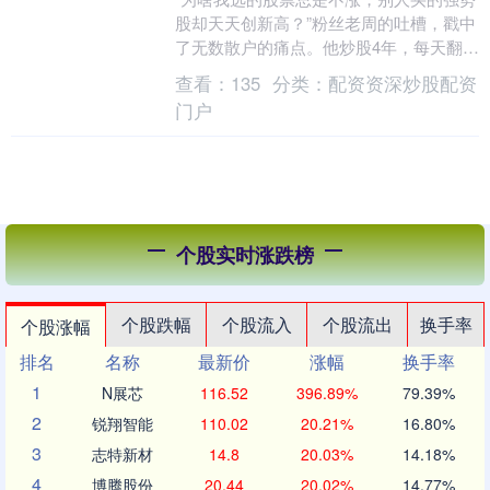
股却天天创新高？”粉丝老周的吐槽，戳中
了无数散户的痛点。他炒股4年，每天翻遍
行情软件，盯着K线图看半天，选出来的
查看：
135
分类：
配资资深炒股配资
股票不是横....
门户
个股实时涨跌榜
个股跌幅
个股流入
个股流出
换手率
个股涨幅
排名
名称
最新价
涨幅
换手率
1
N展芯
116.52
396.89%
79.39%
2
锐翔智能
110.02
20.21%
16.80%
3
志特新材
14.8
20.03%
14.18%
4
博腾股份
20.44
20.02%
14.77%