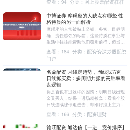
查看：
94
分类：
网上股票配资杠杆
我嗑完所有星座合....
中博证券 摩羯座的人缺点有哪些 性
格特质的另一面解析
摩羯座的人常被贴上坚韧、务实、目标明
确、责任感强的标签，这些特质在事业与
生活中往往能帮助他们稳步前行，但当深
入观察其性格全貌时，也会发现一些在特
查看：
184
分类：
配资资深炒股配资
定情境下显现的缺....
门户
名鼎配资 月线定趋势，周线找方向
日线抓买卖：多周期共振的高胜率看
盘逻辑
你是否也有过这样的困惑：明明日线出现
金叉买入，结果一进场就被套；看着个股
日线连续涨停追进去，却刚好撞上主力出
货？其实问题不在于技术指标失灵，而在
查看：
166
分类：
配资理财
于你忽略了“周期....
德旺配资 通达信【一进二竞价排序】