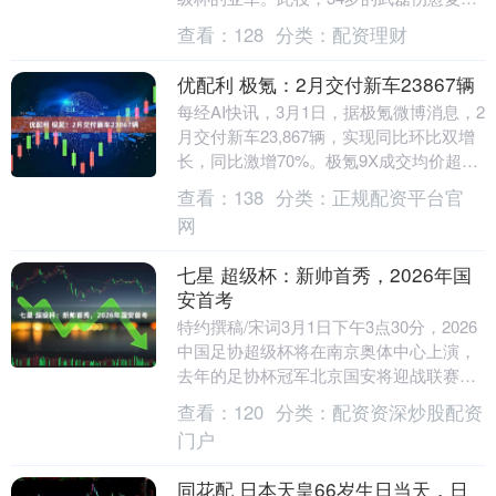
出。这位老将再次无缘生涯唯一缺失的冠
查看：
128
分类：
配资理财
军！ ....
优配利 极氪：2月交付新车23867辆
每经AI快讯，3月1日，据极氪微博消息，2
月交付新车23,867辆，实现同比环比双增
长，同比激增70%。极氪9X成交均价超53
万，Hyper版交付周期有望进一步....
查看：
138
分类：
正规配资平台官
网
七星 超级杯：新帅首秀，2026年国
安首考
特约撰稿/宋词3月1日下午3点30分，2026
中国足协超级杯将在南京奥体中心上演，
去年的足协杯冠军北京国安将迎战联赛冠
军上海海港。这是国安新帅蒙哥马利上任
查看：
120
分类：
配资资深炒股配资
后的首....
门户
同花配 日本天皇66岁生日当天，日