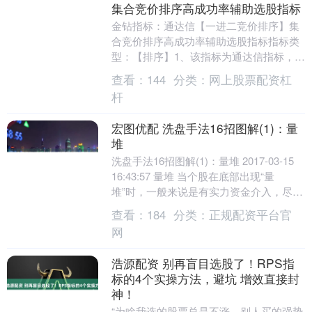
集合竞价排序高成功率辅助选股指标
金钻指标：通达信【一进二竞价排序】集
合竞价排序高成功率辅助选股指标指标类
型：【排序】1、该指标为通达信指标，一
个排序指标。适合风偏较高的朋友。2、相
查看：
144
分类：
网上股票配资杠
关用法：每天....
杆
宏图优配 洗盘手法16招图解(1)：量
堆
洗盘手法16招图解(1)：量堆 2017-03-15
16:43:57 量堆 当个股在底部出现“量
堆”时，一般来说是有实力资金介入，尽管
短期内股价波澜不惊，但是....
查看：
184
分类：
正规配资平台官
网
浩源配资 别再盲目选股了！RPS指
标的4个实操方法，避坑 增效直接封
神！
“为啥我选的股票总是不涨，别人买的强势